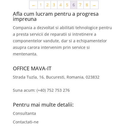
←
1
2
3
4
5
6
7
8
→
Afla cum lucram pentru a progresa
impreuna
Compania a dezvoltat si abilitati tehnologice pentru
a presta servicii de reparatii si intretinere a
componentelor vandute, dar si a echipamentelor
asupra carora intervenim prin service si
mentenanta.
OFFICE MAVA-IT
Strada Tuzla, 16, Bucuresti, Romania, 023832
Suna acum: (+40) 752 753 276
Pentru mai multe detalii:
Consultanta
Contactati-ne